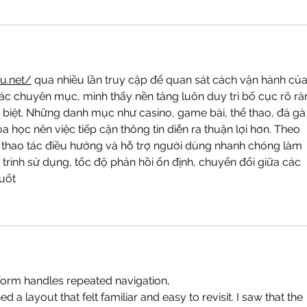
hu.net/
 qua nhiều lần truy cập để quan sát cách vận hành của
 các chuyên mục, mình thấy nền tảng luôn duy trì bố cục rõ rà
 biệt. Những danh mục như casino, game bài, thể thao, đá gà
học nên việc tiếp cận thông tin diễn ra thuận lợi hơn. Theo 
 thao tác điều hướng và hỗ trợ người dùng nhanh chóng làm 
trình sử dụng, tốc độ phản hồi ổn định, chuyển đổi giữa các 
uốt
form handles repeated navigation, 
ed a layout that felt familiar and easy to revisit. I saw that the 