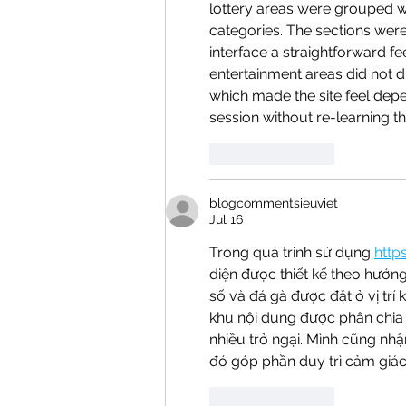
lottery areas were grouped w
categories. The sections were
interface a straightforward fe
entertainment areas did not d
which made the site feel depe
session without re-learning th
Like
Reply
blogcommentsieuviet
Jul 16
Trong quá trình sử dụng 
http
diện được thiết kế theo hướn
số và đá gà được đặt ở vị trí
khu nội dung được phân chia
nhiều trở ngại. Mình cũng nhậ
đó góp phần duy trì cảm giác 
Like
Reply