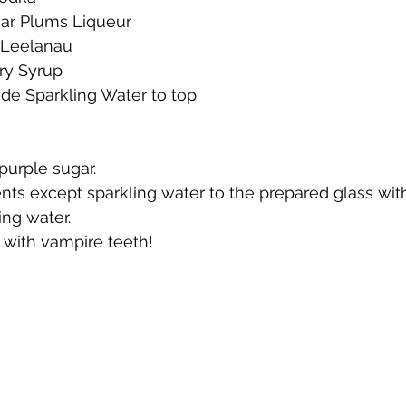
gar Plums Liqueur
 Leelanau
te
Cherry Bounce
Limoncello di Leelanau
Visions
ry Syrup
e Sparkling Water to top
Bernie's Brandy
Leelanau Luau Macadamia Nut Liqueur
purple sugar.
nts except sparkling water to the prepared glass with i
y
Orange Liqueur
Gold Rum
Deer Camp Straight
ing water.
 with vampire teeth!
Mount Kebne Aquavit
On the Rocks Bourbon Cream
C
it
Saskatoon Berry Spiced Rum