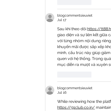
Like
Reply
blogcommentsieuviet
Jul 17
Sau khi theo dõi 
https://tt88.
giao diện và sự liên kết giữa
với từng nhóm nội dung riêng
khuyến mãi được sắp xếp khoa 
mình, cấu trúc này giúp giảm
quen với hệ thống. Trong quá 
mục diễn ra mượt và xuyên s
Like
Reply
blogcommentsieuviet
Jul 16
While reviewing how the plat
https://91club.co.in/
 maintain