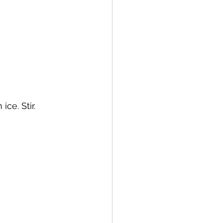
 of Sugar Plums Liqueur
ce. Stir.
 Wheat Whiskey
rema di Limoncello