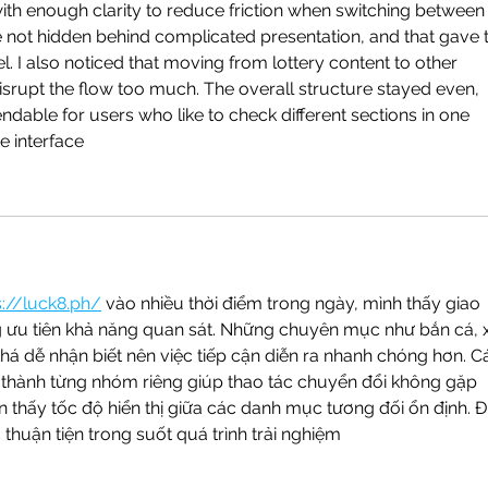
ith enough clarity to reduce friction when switching between
 not hidden behind complicated presentation, and that gave 
el. I also noticed that moving from lottery content to other 
isrupt the flow too much. The overall structure stayed even, 
ndable for users who like to check different sections in one 
e interface
s://luck8.ph/
 vào nhiều thời điểm trong ngày, mình thấy giao 
g ưu tiên khả năng quan sát. Những chuyên mục như bắn cá, 
 khá dễ nhận biết nên việc tiếp cận diễn ra nhanh chóng hơn. C
 thành từng nhóm riêng giúp thao tác chuyển đổi không gặp 
n thấy tốc độ hiển thị giữa các danh mục tương đối ổn định. Đ
thuận tiện trong suốt quá trình trải nghiệm