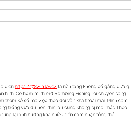
o diện 
https://78win.love/
 là nền tảng không cố gắng đưa q
màn hình. Có hôm mình mở Bombing Fishing rồi chuyển sang 
 thêm xổ số mà việc theo dõi vẫn khá thoải mái. Mình cảm 
ng trống vừa đủ nên nhìn lâu cũng không bị mỏi mắt. Theo 
 nhưng lại ảnh hưởng khá nhiều đến cảm nhận tổng thể.