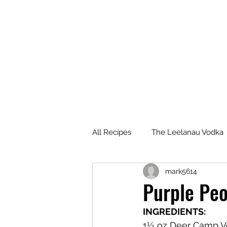
All Recipes
The Leelanau Vodka
mark5614
Manitou Passage Rum
Wha
Purple Peo
INGREDIENTS:
Deer Camp Bourbon
Voyag
1½ oz Deer Camp 