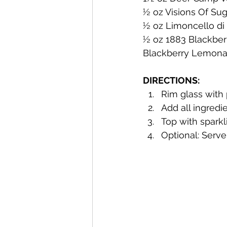
½ oz Visions Of Su
½ oz Limoncello di
Mackinac Island Fudge Chocola
½ oz 1883 Blackber
Blackberry Lemonad
The Narrrows (barrel-aged gin)
DIRECTIONS: 
Rim glass with 
Add all ingredie
Deer Camp Straight Rye Whiske
Top with sparkl
Optional: Serve
El Meñique Coffee Liqueur
Barrel Aged Mount Kebne Aquav