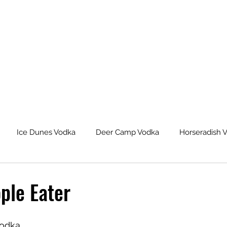
Ice Dunes Vodka
Deer Camp Vodka
Horseradish 
leback Spiced Rum
Michigan Dogman Moonshine
Lat
ple Eater
eur Saskatoon Berry Liqueur
Northern Roots Ginger Liqueu
Vodka